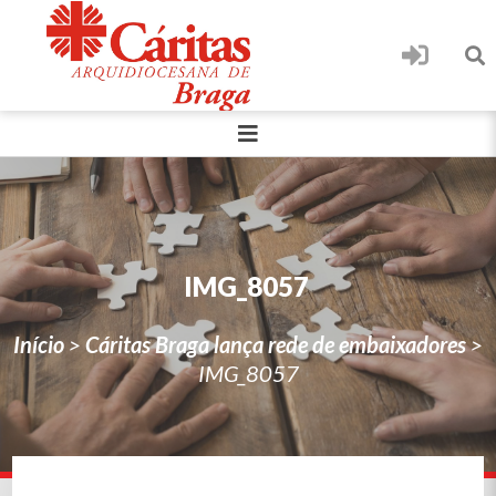
IMG_8057
Início
>
Cáritas Braga lança rede de embaixadores
>
IMG_8057