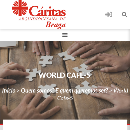
WORLD CAFE-5
Início
>
Quem somos? E quem queremos ser?
>
World
Cafe-5