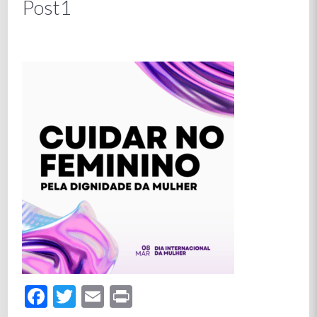
Post1
Facebook
Twitter
Email
Print