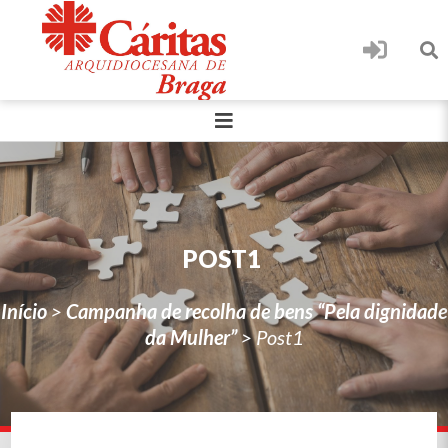
POST1
Início
>
Campanha de recolha de bens “Pela dignidade
da Mulher”
>
Post1