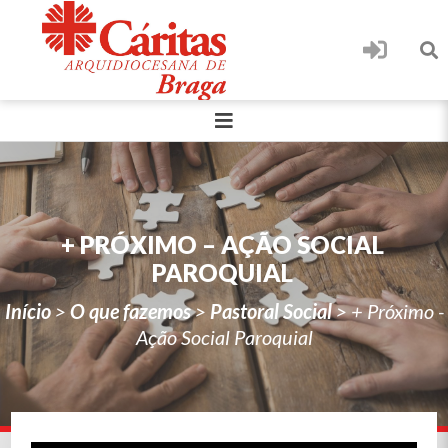
+ PRÓXIMO – AÇÃO SOCIAL
PAROQUIAL
Início
>
O que fazemos
>
Pastoral Social
>
+ Próximo -
Ação Social Paroquial