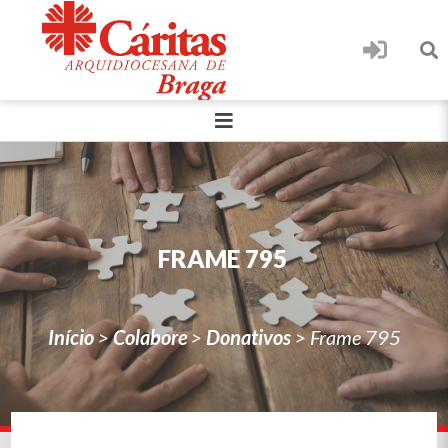
FRAME 795
Início
>
Colabore
>
Donativos
>
Frame 795