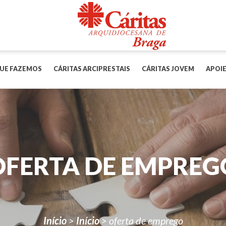
UE FAZEMOS
CÁRITAS ARCIPRESTAIS
CÁRITAS JOVEM
APOIE
OFERTA DE EMPREG
Início
>
Início
>
oferta de emprego