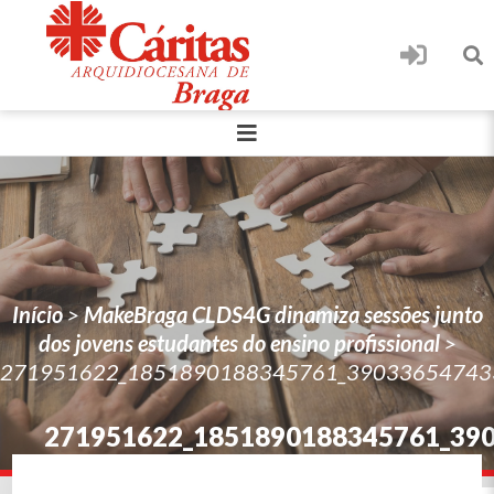
Início
>
MakeBraga CLDS4G dinamiza sessões junto
dos jovens estudantes do ensino profissional
>
271951622_1851890188345761_39033654743
271951622_1851890188345761_39