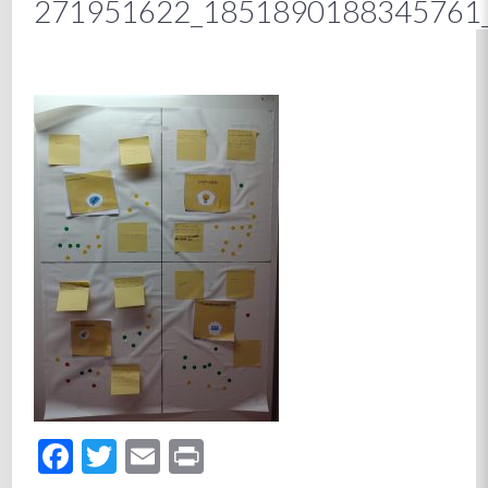
271951622_1851890188345761
Facebook
Twitter
Email
Print