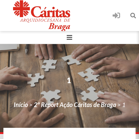
1
Início
>
2º Report Ação Cáritas de Braga
>
1