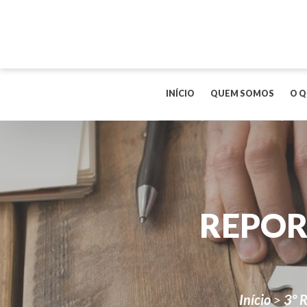
INÍCIO
QUEM SOMOS
O Q
REPOR
Início
>
3º 