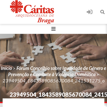
Início
>
Fórum Concelhio sobre Igualdade de Género e
Prevenção e Combate à Violência Doméstica
>
23949504_1843589085670084_241531275_o
23949504_1843589085670084_241