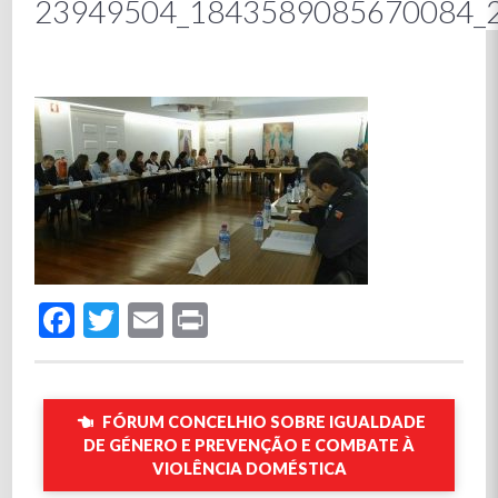
23949504_1843589085670084_
Facebook
Twitter
Email
Print
FÓRUM CONCELHIO SOBRE IGUALDADE
DE GÉNERO E PREVENÇÃO E COMBATE À
VIOLÊNCIA DOMÉSTICA