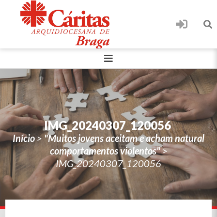
IMG_20240307_120056
Início
>
"Muitos jovens aceitam e acham natural
comportamentos violentos"
>
IMG_20240307_120056