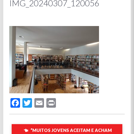
IMG_20240307_120056
Facebook
Twitter
Email
Print
“MUITOS JOVENS ACEITAM E ACHAM