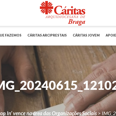
UE FAZEMOS
CÁRITAS ARCIPRESTAIS
CÁRITAS JOVEM
APOIE
MG_20240615_1210
rop In’ vence na área das Organizações Sociais
>
IMG_