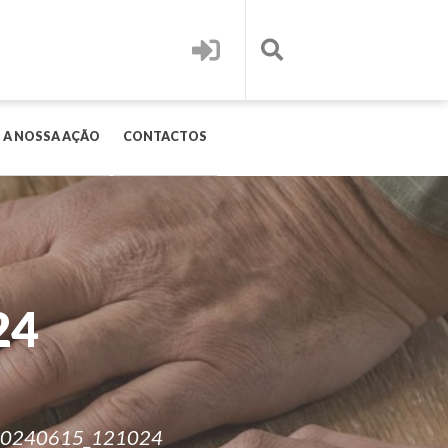
 A NOSSA AÇÃO
CONTACTOS
24
20240615_121024