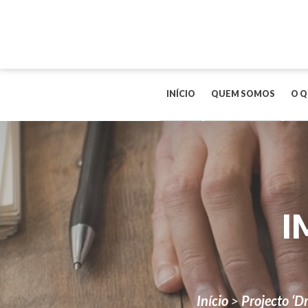
INÍCIO
QUEM SOMOS
O Q
I
Início
>
Projecto ‘D