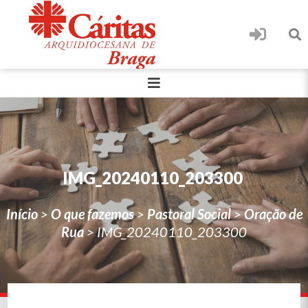
IMG_20240110_203300
Início
>
O que fazemos
>
Pastoral Social
>
Oração de
Rua
>
IMG_20240110_203300