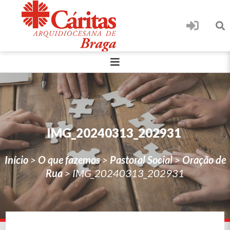
IMG_20240313_202931
Início
>
O que fazemos
>
Pastoral Social
>
Oração de
Rua
>
IMG_20240313_202931