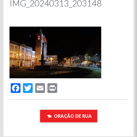
IMG_20240313_203148
Facebook
Twitter
Email
Print
ORAÇÃO DE RUA