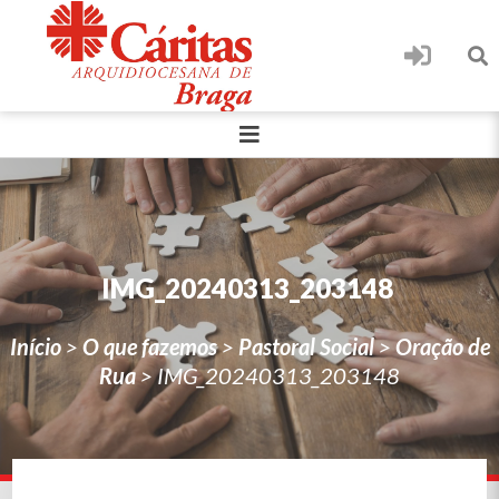
IMG_20240313_203148
Início
>
O que fazemos
>
Pastoral Social
>
Oração de
Rua
>
IMG_20240313_203148