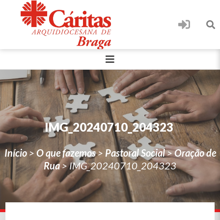
IMG_20240710_204323
Início
>
O que fazemos
>
Pastoral Social
>
Oração de
Rua
>
IMG_20240710_204323