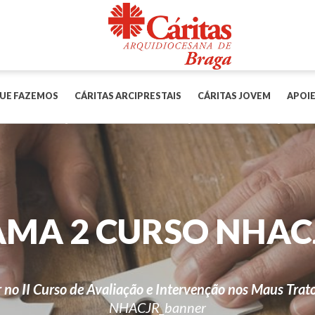
UE FAZEMOS
CÁRITAS ARCIPRESTAIS
CÁRITAS JOVEM
APOIE
AMA 2 CURSO NHAC
 no II Curso de Avaliação e Intervenção nos Maus Trat
NHACJR_banner