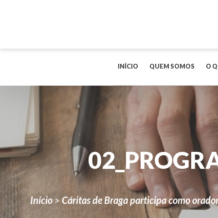
INÍCIO
QUEM SOMOS
O Q
02_PROGR
Início
>
Cáritas de Braga participa como orador