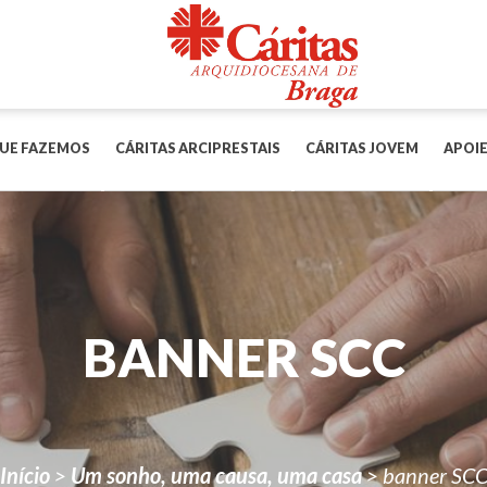
UE FAZEMOS
CÁRITAS ARCIPRESTAIS
CÁRITAS JOVEM
APOIE
BANNER SCC
Início
>
Um sonho, uma causa, uma casa
>
banner SC