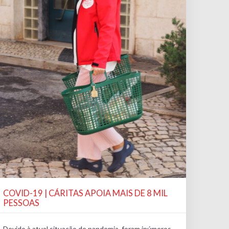
COVID-19 | CÁRITAS APOIA MAIS DE 8 MIL
PESSOAS
Devido à atual situação de pandemia, foram inúmeros