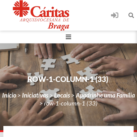
ROW-1-COLUMN-1 (33)
Início
>
Iniciativas
>
Locais
>
Apadrinhe uma Família
>
row-1-column-1 (33)